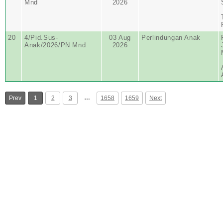
Mnd
2026
20
4/Pid.Sus-
03 Aug
Perlindungan Anak
Anak/2026/PN Mnd
2026
…
Prev
1
2
3
1658
1659
Next