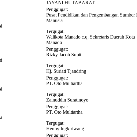
JAYANI HUTABARAT
Penggugat:
Pusat Pendidikan dan Pengembangan Sumber
Manusia
si
Tergugat:
Walikota Manado c.q. Sekretaris Daerah Kota
Manado
Penggugat:
Rizky Jacob Supit
si
Tergugat:
Hj. Suriati Tjandring
Penggugat:
PT. Oto Multiartha
si
Tergugat:
Zainuddin Suratinoyo
Penggugat:
PT. Oto Multiartha
si
Tergugat:
Henny Ingkiriwang
Penggugat: