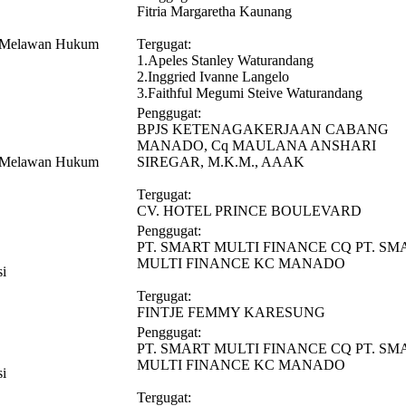
Fitria Margaretha Kaunang
n Melawan Hukum
Tergugat:
1.Apeles Stanley Waturandang
2.Inggried Ivanne Langelo
3.Faithful Megumi Steive Waturandang
Penggugat:
BPJS KETENAGAKERJAAN CABANG
MANADO, Cq MAULANA ANSHARI
n Melawan Hukum
SIREGAR, M.K.M., AAAK
Tergugat:
CV. HOTEL PRINCE BOULEVARD
Penggugat:
PT. SMART MULTI FINANCE CQ PT. SM
MULTI FINANCE KC MANADO
si
Tergugat:
FINTJE FEMMY KARESUNG
Penggugat:
PT. SMART MULTI FINANCE CQ PT. SM
MULTI FINANCE KC MANADO
si
Tergugat: