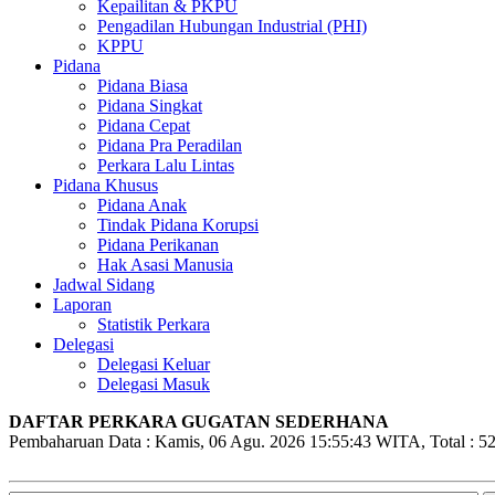
Kepailitan & PKPU
Pengadilan Hubungan Industrial (PHI)
KPPU
Pidana
Pidana Biasa
Pidana Singkat
Pidana Cepat
Pidana Pra Peradilan
Perkara Lalu Lintas
Pidana Khusus
Pidana Anak
Tindak Pidana Korupsi
Pidana Perikanan
Hak Asasi Manusia
Jadwal Sidang
Laporan
Statistik Perkara
Delegasi
Delegasi Keluar
Delegasi Masuk
DAFTAR PERKARA GUGATAN SEDERHANA
Pembaharuan Data : Kamis, 06 Agu. 2026 15:55:43 WITA, Total : 52