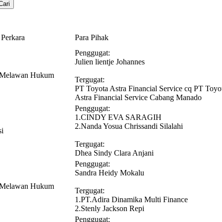
 Perkara
Para Pihak
Penggugat:
Julien lientje Johannes
n Melawan Hukum
Tergugat:
PT Toyota Astra Financial Service cq PT Toyo
Astra Financial Service Cabang Manado
Penggugat:
1.CINDY EVA SARAGIH
2.Nanda Yosua Chrissandi Silalahi
si
Tergugat:
Dhea Sindy Clara Anjani
Penggugat:
Sandra Heidy Mokalu
n Melawan Hukum
Tergugat:
1.PT.Adira Dinamika Multi Finance
2.Stenly Jackson Repi
Penggugat: