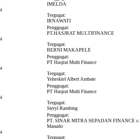
IMELDA
si
Tergugat:
IRNAWATI
Penggugat:
PT.HASJRAT MULTIFINANCE
si
Tergugat:
BERNI MAKAPELE
Penggugat:
PT Hasjrat Multi Finance
si
Tergugat:
Yeheskiel Albert Ambate
Penggugat:
PT Hasjrat Multi Finance
si
Tergugat:
Steryl Rambing
Penggugat:
PT. SINAR MITRA SEPADAN FINANCE c
Manado
si
Tergugat: