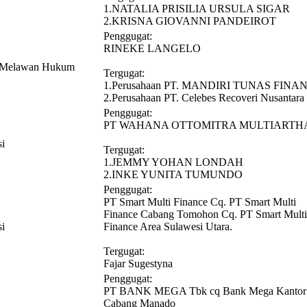
1.NATALIA PRISILIA URSULA SIGAR
2.KRISNA GIOVANNI PANDEIROT
Penggugat:
RINEKE LANGELO
n Melawan Hukum
Tergugat:
1.Perusahaan PT. MANDIRI TUNAS FINA
2.Perusahaan PT. Celebes Recoveri Nusantara
Penggugat:
PT WAHANA OTTOMITRA MULTIARTH
si
Tergugat:
1.JEMMY YOHAN LONDAH
2.INKE YUNITA TUMUNDO
Penggugat:
PT Smart Multi Finance Cq. PT Smart Multi
Finance Cabang Tomohon Cq. PT Smart Multi
si
Finance Area Sulawesi Utara.
Tergugat:
Fajar Sugestyna
Penggugat:
PT BANK MEGA Tbk cq Bank Mega Kantor
Cabang Manado