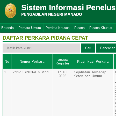
Sistem Informasi Penelu
PENGADILAN NEGERI MANADO
Beranda
Perdata Umum
Perdata Khusus
Pidana
Pidana Khusus
DAFTAR PERKARA PIDANA CEPAT
Tanggal
No
Nomor Perkara
Klasifikasi Perkara
Register
1
2/Pid.C/2026/PN Mnd
17 Jul
Kejahatan Terhadap
2026
Ketertiban Umum