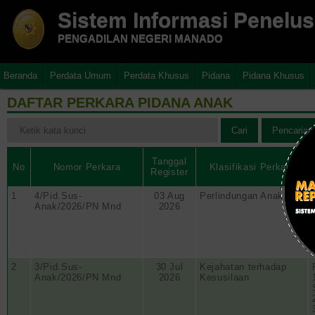
Sistem Informasi Penelu
PENGADILAN NEGERI MANADO
Beranda
Perdata Umum
Perdata Khusus
Pidana
Pidana Khusus
DAFTAR PERKARA PIDANA ANAK
Tanggal
No
Nomor Perkara
Klasifikasi Perkara
Register
1
4/Pid.Sus-
03 Aug
Perlindungan Anak
Anak/2026/PN Mnd
2026
2
3/Pid.Sus-
30 Jul
Kejahatan terhadap
Anak/2026/PN Mnd
2026
Kesusilaan