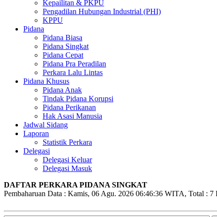
Kepailitan & PKPU
Pengadilan Hubungan Industrial (PHI)
KPPU
Pidana
Pidana Biasa
Pidana Singkat
Pidana Cepat
Pidana Pra Peradilan
Perkara Lalu Lintas
Pidana Khusus
Pidana Anak
Tindak Pidana Korupsi
Pidana Perikanan
Hak Asasi Manusia
Jadwal Sidang
Laporan
Statistik Perkara
Delegasi
Delegasi Keluar
Delegasi Masuk
DAFTAR PERKARA PIDANA SINGKAT
Pembaharuan Data : Kamis, 06 Agu. 2026 06:46:36 WITA, Total : 7 