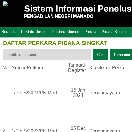
Sistem Informasi Penelu
PENGADILAN NEGERI MANADO
Beranda
Perdata Umum
Perdata Khusus
Pidana
Pidana Khusus
DAFTAR PERKARA PIDANA SINGKAT
Tanggal
No
Nomor Perkara
Klasifikasi Perkara
Register
15 Jan
1
1/Pid.S/2024/PN Mnd
Penganiayaan
2024
05 Dec
2
1/Pid.S/2023/PN Mnd
Penganiayaan