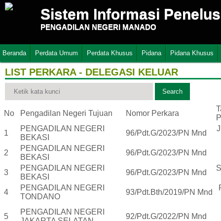
Sistem Informasi Penelu
PENGADILAN NEGERI MANADO
Beranda
Perdata Umum
Perdata Khusus
Pidana
Pidana Khusus
LIST PERKARA - DELEGASI KELUAR
T
No
Pengadilan Negeri Tujuan
Nomor Perkara
P
PENGADILAN NEGERI
J
1
96/Pdt.G/2023/PN Mnd
BEKASI
PENGADILAN NEGERI
2
96/Pdt.G/2023/PN Mnd
BEKASI
PENGADILAN NEGERI
S
3
96/Pdt.G/2023/PN Mnd
BEKASI
PENGADILAN NEGERI
4
93/Pdt.Bth/2019/PN Mnd
TONDANO
PENGADILAN NEGERI
5
92/Pdt.G/2022/PN Mnd
JAKARTA SELATAN